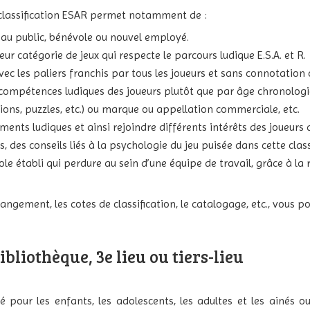
a classification ESAR permet notamment de :
au public, bénévole ou nouvel employé.
leur catégorie de jeux qui respecte le parcours ludique E.S.A. et R.
ec les paliers franchis par tous les joueurs et sans connotation c
es compétences ludiques des joueurs plutôt que par âge chronolog
ions, puzzles, etc.) ou marque ou appellation commerciale, etc.
riments ludiques et ainsi rejoindre différents intérêts des joueurs 
 des conseils liés à la psychologie du jeu puisée dans cette class
le établi qui perdure au sein d’une équipe de travail, grâce à la
rangement, les cotes de classification, le catalogage, etc., vous p
liothèque, 3e lieu ou tiers-lieu
pour les enfants, les adolescents, les adultes et les ainés o